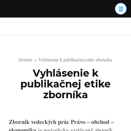
Skočiť
na
obsah
(stlačte
Enter)
Domov
>
Vyhlásenie k publikačnej etike zborníka
Vyhlásenie k
publikačnej etike
zborníka
Zborník vedeckých prác Právo – obchod –
ekonomika
je periodicky vydávaný zborník,